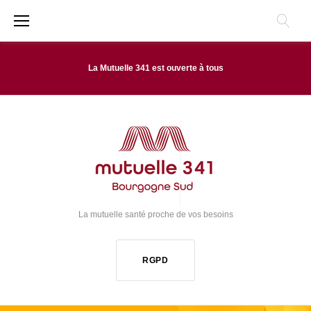
A
l
l
La Mutuelle 341 est ouverte à tous
e
r
a
u
C
o
La mutuelle santé proche de vos besoins
n
t
RGPD
e
n