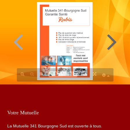
R
u
u
b
i
s
Votre Mutuelle
La Mutuelle 341 Bourgogne Sud est ouverte à tous.