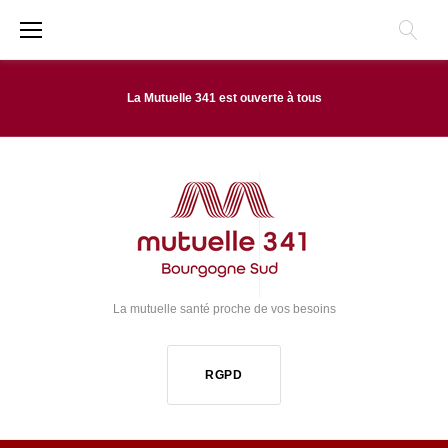
A
l
l
La Mutuelle 341 est ouverte à tous
e
r
a
u
C
o
La mutuelle santé proche de vos besoins
n
t
RGPD
e
n