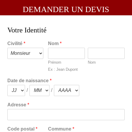
D
u
DEMANDER UN DEVIS
e
v
Votre Identité
i
Civilité
*
Nom
*
s
Prénom
Nom
Ex : Jean Dupont
Date de naissance
*
/
/
Adresse
*
Code postal
*
Commune
*