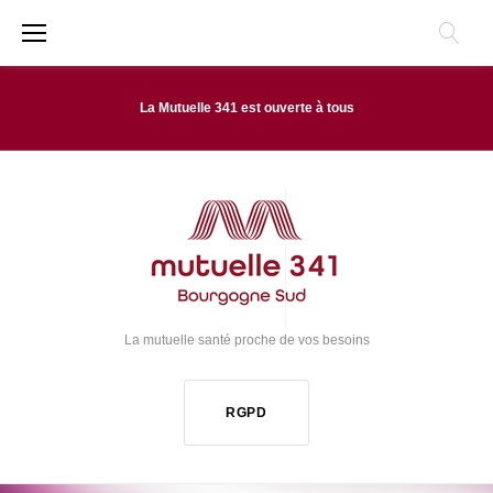
A
l
l
La Mutuelle 341 est ouverte à tous
e
r
a
u
C
o
La mutuelle santé proche de vos besoins
n
t
RGPD
e
n