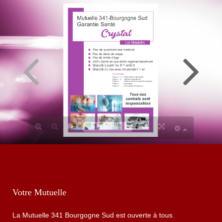
C
u
r
y
s
t
a
l
Votre Mutuelle
La Mutuelle 341 Bourgogne Sud est ouverte à tous.