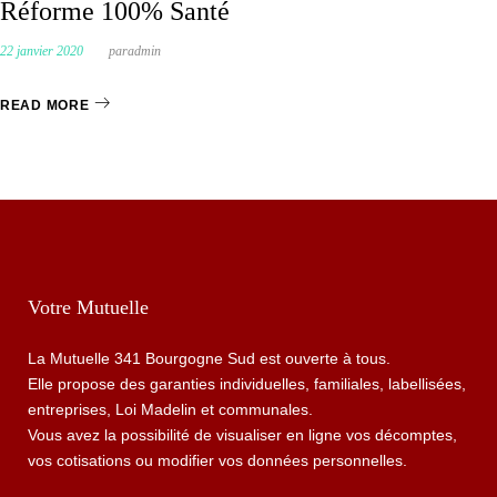
A
Réforme 100% Santé
u
u
22 janvier 2020
par
admin
t
READ MORE
e
u
r
Votre Mutuelle
:
La Mutuelle 341 Bourgogne Sud est ouverte à tous.
Elle propose des garanties individuelles, familiales, labellisées,
a
entreprises, Loi Madelin et communales.
Vous avez la possibilité de visualiser en ligne vos décomptes,
d
vos cotisations ou modifier vos données personnelles.