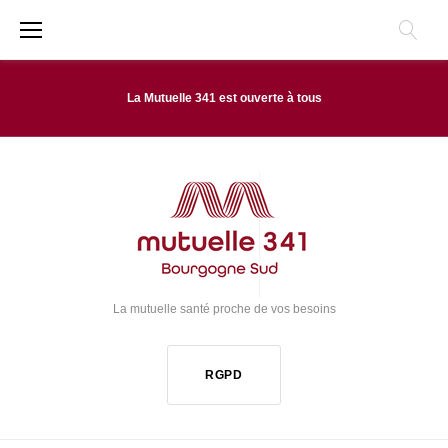
A
l
l
La Mutuelle 341 est ouverte à tous
e
r
a
u
C
o
La mutuelle santé proche de vos besoins
n
t
RGPD
e
n