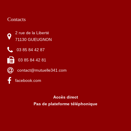
m
i
Contacts
n
2 rue de la Liberté
71130 GUEUGNON
03 85 84 42 87
03 85 84 42 81
contact@mutuelle341.com
facebook.com
Accès direct
Pas de plateforme téléphonique