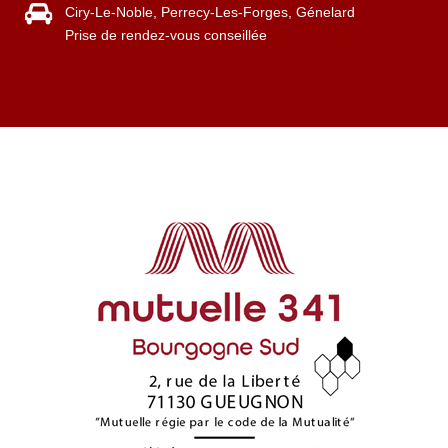
Ciry-Le-Noble, Perrecy-Les-Forges, Génelard
Prise de rendez-vous conseillée