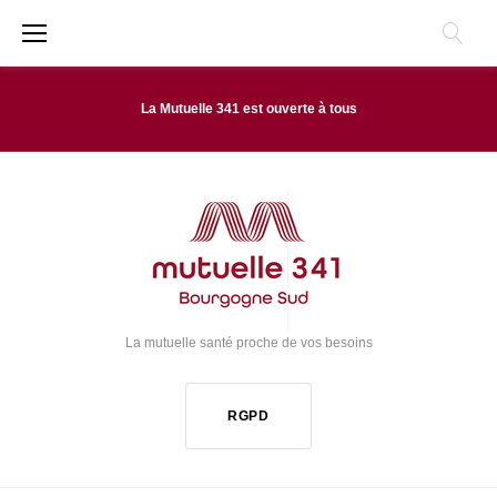
A
l
l
La Mutuelle 341 est ouverte à tous
e
r
a
u
C
o
La mutuelle santé proche de vos besoins
n
t
RGPD
e
n