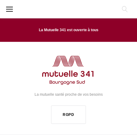
A
l
l
La Mutuelle 341 est ouverte à tous
e
r
a
u
C
o
La mutuelle santé proche de vos besoins
n
t
RGPD
e
n