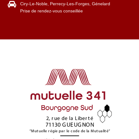
Ciry-Le-Noble, Perrecy-Les-Forges, Génelard
Prise de rendez-vous conseillée